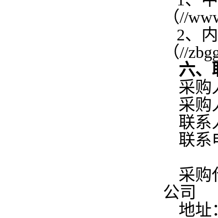
（//www
2、
（//zbg
六、
采购
采购
联系
联系电
采购
公司
地址