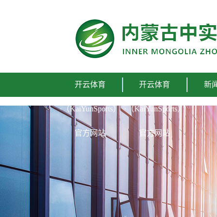
开云体育·（KaiYunSports）官方网站
开云体育
开云体育
新
·（KaiYunSports）
·（KaiYunSports）
官方网站
官方网站