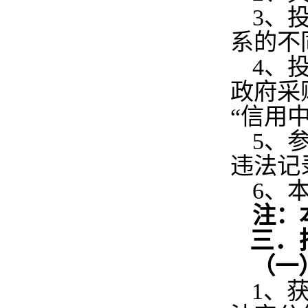
3
、
系的不
4
、
政府采
“信用
5
、
违法记
6
、
注：
三
．
（一
1、