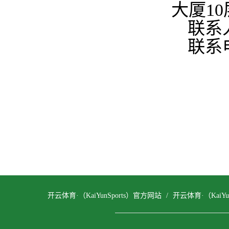
大厦10
联系
联系电
开云体育·（KaiYunSports）官方网站
/
开云体育·（KaiY