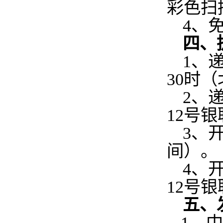
彩色扫
4、
四、
1、
30时
2、
12号银
3、
间）。
4、
12号银
五、
1、