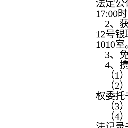
法定公休
17:0
2、
12号银
1010
室
3、
4、
（1
（2
权委托
（3
（
4
法记录