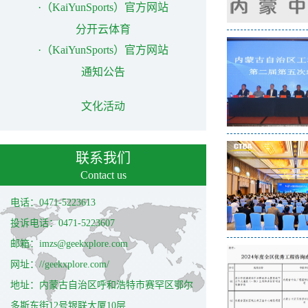
·（KaiYunSports）官方网站
分开云体育
·（KaiYunSports）官方网站
通知公告
文化活动
联系我们
Contact us
电话：0471-5223613
投诉电话：0471-5223607
邮箱：imzs@geekxplore.com
网址：//geekxplore.com/
地址：内蒙古自治区呼和浩特市赛罕区鄂尔
多斯东街12号银联大厦10层